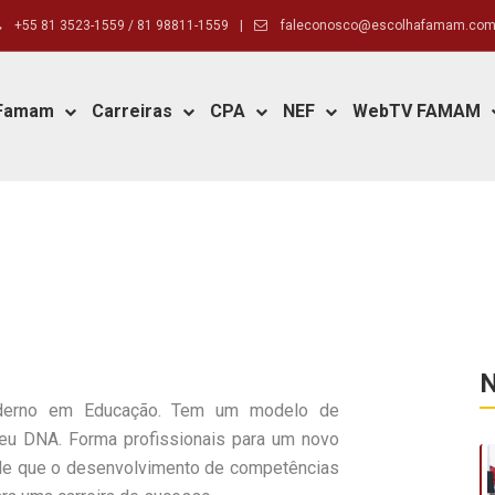
+55 81 3523-1559 / 81 98811-1559
|
faleconosco@escolhafamam.com
 Famam
Carreiras
CPA
NEF
WebTV FAMAM
N
derno em Educação. Tem um modelo de
seu DNA. Forma profissionais para um novo
nde que o desenvolvimento de competências