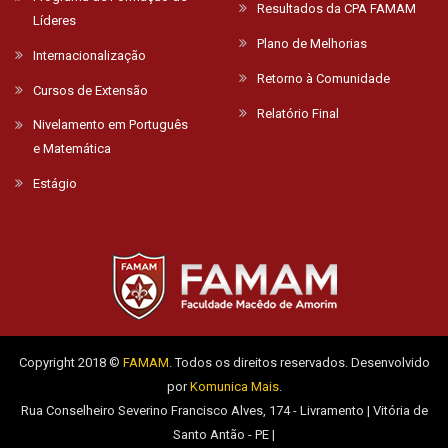
Resultados da CPA FAMAM
Líderes
Plano de Melhorias
Internacionalização
Retorno à Comunidade
Cursos de Extensão
Relatório Final
Nivelamento em Português
e Matemática
Estágio
Copyright 2018 ©
FAMAM
. Todos os direitos reservados. Desenvolvido
por
Komunica Mais
.
Rua Conselheiro Severino Francisco Alves, 174 - Livramento | Vitória de
Santo Antão - PE |